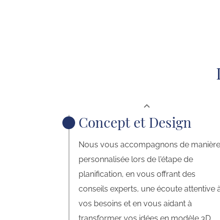
expand_less
Concept et Design
Nous vous accompagnons de manièr
personnalisée lors de l'étape de
planification, en vous offrant des
conseils experts, une écoute attentive 
vos besoins et en vous aidant à
transformer vos idées en modèle 3D