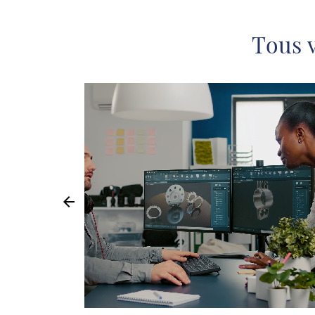
Tous 
arrow_back