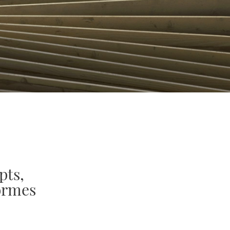
pts,
formes