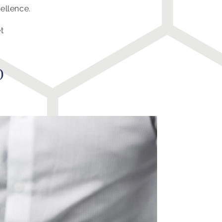
ellence.
t
D